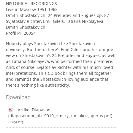
HISTORICAL RECORDINGS
Live in Moscow 1951-1963
Dmitri Shostakovich: 24 Preludes and Fugues op. 87
Svjatoslav Richter, Emil Gilels, Tatiana Nikolayeva,
Dmitri Shostakovich
Profil PH 20054
Nobody plays Shostakovich like Shostakovich –
obviously. But then, there’s Emil Gilels and his unique
view on Shostakovich’s 24 Preludes and Fugues, as well
as Tatiana Nikolayeva, who performed their premiere.
And, of course, Svjatoslav Richter with his much-loved
interpretations. This CD box brings them all together
and reminds the Shostakovich-loving audience that
there’s nothing like authenticity.
Download
Artikel Diapason
(diapasondor_ph19010_rimsky_korsakov_operas.pdf)
(552,4 KiB)