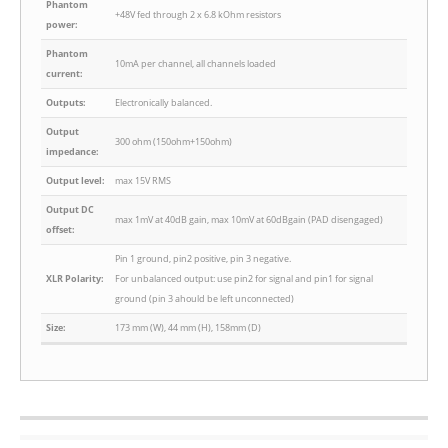
Phantom
+48V fed through 2 x 6.8 kOhm resistors
power:
Phantom
10mA per channel, all channels loaded
current:
Outputs:
Electronically balanced.
Output
300 ohm (150ohm+150ohm)
impedance:
Output level:
max 15V RMS
Output DC
max 1mV at 40dB gain, max 10mV at 60dBgain (PAD disengaged)
offset:
Pin 1 ground, pin2 positive, pin 3 negative.
XLR Polarity:
For unbalanced output: use pin2 for signal and pin1 for signal
ground (pin 3 ahould be left unconnected)
Size:
173 mm (W), 44 mm (H), 158mm (D)