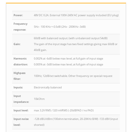
Power:
48V DC 0.2A. External 100V-240V AC power supply included (EU plug)
Frequency
5Hz - 100 KHz +-0.5dB (2Hz - 200KHz -3dB)
response:
60dB with balanced output. (with unbalanced output 54dB)
Gain:
The gain of the input stage has two fixed settings giving max 60dB or
40dB gain.
Harmonic
0.002% at -6dB below max level, at full gain of input stage
distortion:
0.005% at -3dB below max level, at full gain of input stage
Highpass
100Hz, 12dB/oct switchable. Other frequency on special request
filter:
Inputs:
Electronically balanced
Input
10kOhm
impedance:
Input level:
max 3.2V RMS / 320 mVRMS (-20dBPAD / no PAD)
Input noise
-128 dBU/dBm (100ohm termination, 20-20KHz B/W) -133 dBV (input
level:
shorted)