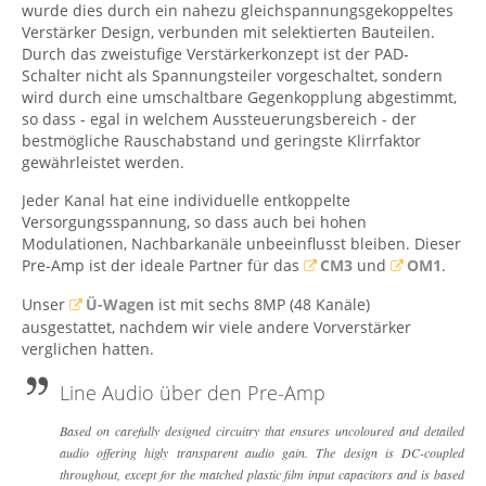
wurde dies durch ein nahezu gleichspannungsgekoppeltes
Verstärker Design, verbunden mit selektierten Bauteilen.
Durch das zweistufige Verstärkerkonzept ist der PAD-
Schalter nicht als Spannungsteiler vorgeschaltet, sondern
wird durch eine umschaltbare Gegenkopplung abgestimmt,
so dass - egal in welchem Aussteuerungsbereich - der
bestmögliche Rauschabstand und geringste Klirrfaktor
gewährleistet werden.
Jeder Kanal hat eine individuelle entkoppelte
Versorgungsspannung, so dass auch bei hohen
Modulationen, Nachbarkanäle unbeeinflusst bleiben. Dieser
Pre-Amp ist der ideale Partner für das
CM3
und
OM1
.
Unser
Ü-Wagen
ist mit sechs 8MP (48 Kanäle)
ausgestattet, nachdem wir viele andere Vorverstärker
verglichen hatten.
Line Audio über den Pre-Amp
Based on carefully designed circuitry that ensures uncoloured and detailed
audio offering higly transparent audio gain. The design is DC-coupled
throughout, except for the matched plastic film input capacitors and is based